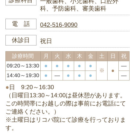
診療科目
一般歯科、小児歯科、口腔外
科、予防歯科、審美歯科
電 話
042-516-9090
休診日
祝日
診療時間
月
火
水
木
金
土
日
祝
09:20～13:30
●
●
●
●
●
―
※
●
14:40～19:30
●
―
●
●
●
―
●
日 9:20～16:30
（日曜日13:30～14:00は昼休憩があります。
この時間帯にお越しの際は事前にお電話にて
ご連絡ください。）
※土曜日はリコパ院にて診療を行っておりま
す。