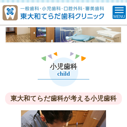
MENU
小児歯科
child
東大和てらだ歯科が考える小児歯科